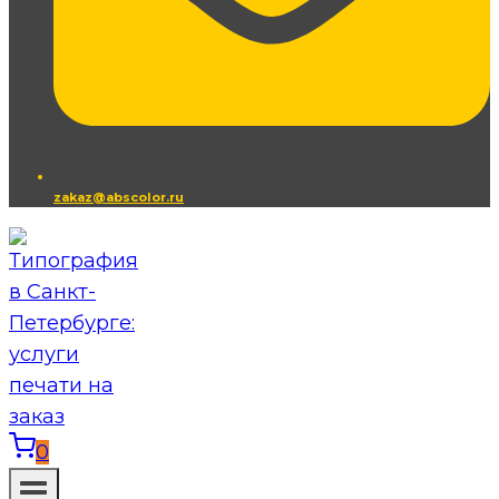
zakaz@abscolor.ru
0