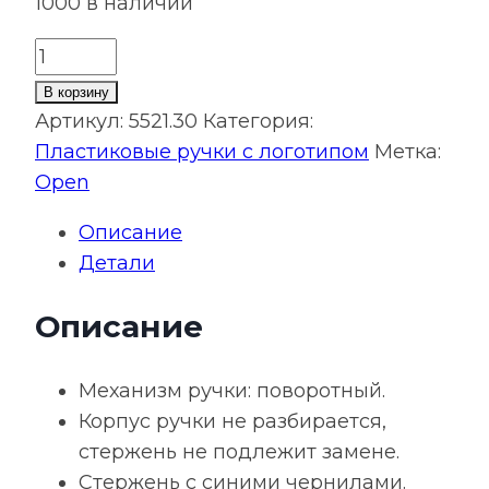
1000 в наличии
Количество
товара
В корзину
Ручка
Артикул:
5521.30
Категория:
шариковая
Пластиковые ручки с логотипом
Метка:
Pin
Open
Silver,
Описание
черный
Детали
металлик
Описание
Механизм ручки: поворотный.
Корпус ручки не разбирается,
стержень не подлежит замене.
Стержень с синими чернилами.