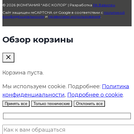
© 2026 {КОМПАНИЯ “АБС КОЛОР” | Разработка
РА Вавилен
Сайт защищен reCAPTCHA от Google в соответствии с
политикой
конфиденциальности
и
правилами использования
.
Обзор корзины
Корзина пуста.
Мы используем cookie. Подробнее:
Политика
конфиденциальности
,
Подробнее о cookie
.
Принять все
Только технические
Отклонить все