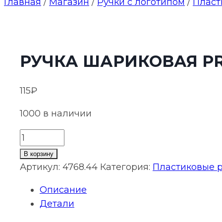
Главная
/
Магазин
/
Ручки с логотипом
/
Пласт
РУЧКА ШАРИКОВАЯ PRO
115
₽
1000 в наличии
Количество
товара
В корзину
Ручка
Артикул:
4768.44
Категория:
Пластиковые р
шариковая
Описание
Prodir
Детали
DS3
TFF,