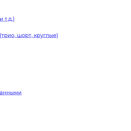
 т.д.)
трио, шорт, круглые)
данными