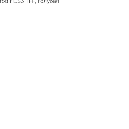
odir DS3 TFF, голубая