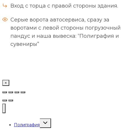
Вход с торца с правой стороны здания.
Серые ворота автосервиса, сразу за
воротами с левой стороны погрузочный
пандус и наша вывеска: “Полиграфия и
сувениры”
×
Переключить
Полиграфия
дочернее
меню