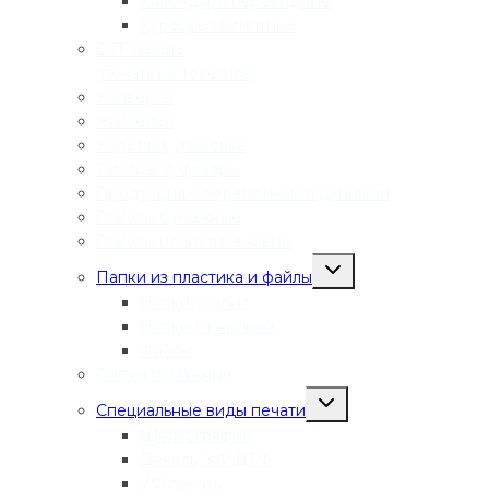
Календари перекидные
Курсоры магнитные
DTF печать
(печать на текстиле)
Конверты
Наклейки
Коробки, упаковка
Листовки, флаеры
Продукция с переменными данными
Пакеты бумажные
Пакеты полиэтиленовые
Переключить
Папки из пластика и файлы
дочернее
меню
Папки-уголки
Папки с кнопкой
Файлы
Папки бумажные
Переключить
Специальные виды печати
дочернее
меню
Шелкография
Деколь, УФ ДТФ
УФ печать