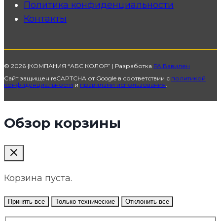
Политика конфиденциальности
Контакты
© 2026 {КОМПАНИЯ “АБС КОЛОР” | Разработка
РА Вавилен
Сайт защищен reCAPTCHA от Google в соответствии с
политикой
конфиденциальности
и
правилами использования
.
Обзор корзины
Корзина пуста.
Принять все
Только технические
Отклонить все