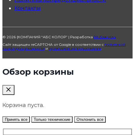
Контакты
© 2026 {КОМПАНИЯ “АБС КОЛОР” | Разработка
РА Вавилен
Сайт защищен reCAPTCHA от Google в соответствии с
политикой
конфиденциальности
и
правилами использования
.
Обзор корзины
Корзина пуста.
Принять все
Только технические
Отклонить все