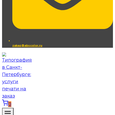
zakaz@abscolor.ru
0