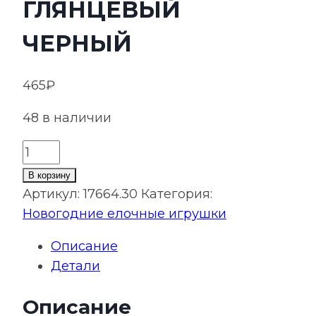
ГЛЯНЦЕВЫЙ
ЧЕРНЫЙ
465
₽
48 в наличии
Количество
товара
В корзину
Елочный
Артикул:
17664.30
Категория:
шар
Новогодние елочные игрушки
Finery
Описание
Gloss,
Детали
10
см,
Описание
глянцевый