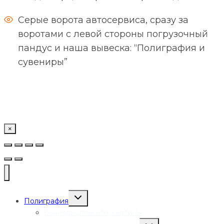
Серые ворота автосервиса, сразу за
воротами с левой стороны погрузочный
пандус и наша вывеска: “Полиграфия и
сувениры”
×
Переключить
Полиграфия
дочернее
меню
баннеры, плакаты, картины
Переключить