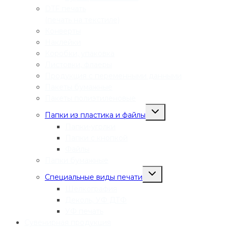
DTF печать
(печать на текстиле)
Конверты
Наклейки
Коробки, упаковка
Листовки, флаеры
Продукция с переменными данными
Пакеты бумажные
Пакеты полиэтиленовые
Переключить
Папки из пластика и файлы
дочернее
меню
Папки-уголки
Папки с кнопкой
Файлы
Папки бумажные
Переключить
Специальные виды печати
дочернее
меню
Шелкография
Деколь, УФ ДТФ
УФ печать
Сувенирная продукция