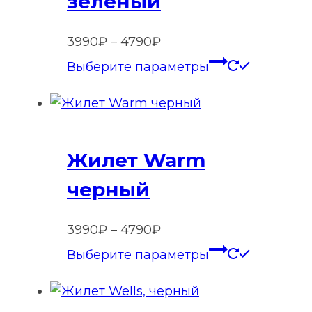
зеленый
Диапазон
3990
₽
–
4790
₽
цен:
Этот
Выберите параметры
3990₽
товар
–
имеет
4790₽
нескольк
вариаций
Жилет Warm
Опции
можно
черный
выбрать
на
Диапазон
3990
₽
–
4790
₽
странице
цен:
Этот
Выберите параметры
товара.
3990₽
товар
–
имеет
4790₽
нескольк