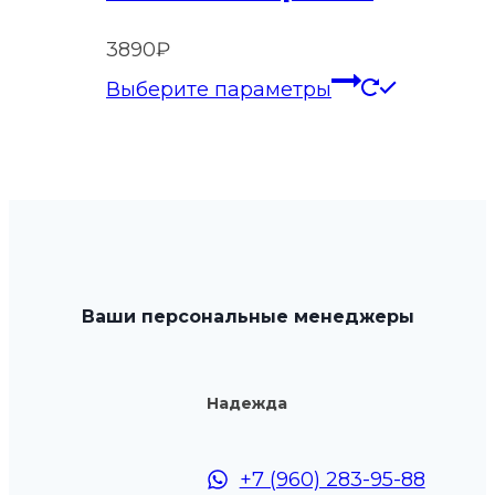
товара.
3890
₽
Этот
Выберите параметры
товар
имеет
нескольк
вариаций
Опции
можно
выбрать
Ваши персональные менеджеры
на
странице
товара.
Надежда
+7 (960) 283-95-88