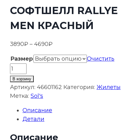
СОФТШЕЛЛ RALLYE
MEN КРАСНЫЙ
Диапазон
3890
₽
–
4690
₽
цен:
Размер
Очистить
3890₽
Количество
–
товара
4690₽
В корзину
Жилет
Артикул:
46601162
Категория:
Жилеты
мужской
Метка:
Sol's
софтшелл
Описание
Rallye
Детали
Men
красный
Описание