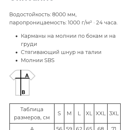
Водостойкость: 8000 мм,
паропроницаемость: 1000 г/м² · 24 часа.
Карманы на молнии по бокам и на
груди
Стягивающий шнур на талии
Молнии SBS
Таблица
S
M
L
XL
XXL
3XL
размеров, см
A
56
59
62
65
68
71