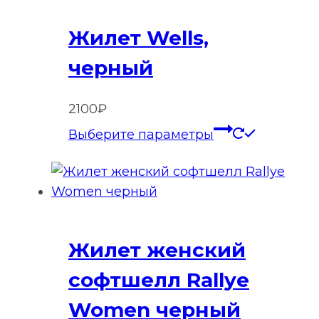
вариаций
Жилет Wells,
Опции
можно
черный
выбрать
на
2100
₽
странице
Этот
Выберите параметры
товара.
товар
имеет
нескольк
вариаций
Опции
Жилет женский
можно
выбрать
софтшелл Rallye
на
Women черный
странице