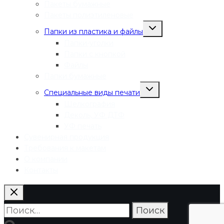
Пакеты бумажные
Пакеты полиэтиленовые
Переключить
Папки из пластика и файлы
дочернее
меню
Папки-уголки
Папки с кнопкой
Файлы
Папки бумажные
Переключить
Специальные виды печати
дочернее
меню
Шелкография
Деколь, УФ ДТФ
УФ печать
Сувенирная продукция
Требования к макетам
О компании
Контакты
Найти: