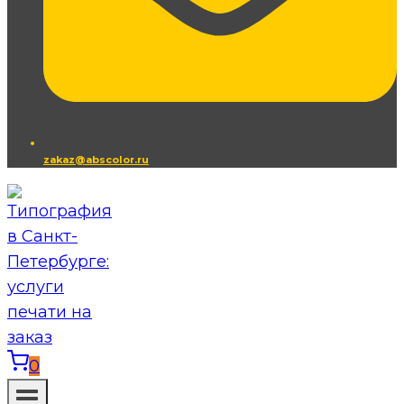
zakaz@abscolor.ru
0