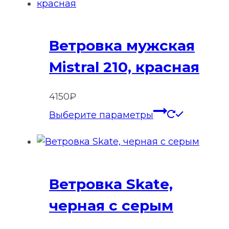
нескольк
вариаций
Опции
Ветровка мужская
можно
выбрать
Mistral 210, красная
на
странице
4150
₽
товара.
Этот
Выберите параметры
товар
имеет
нескольк
вариаций
Ветровка Skate,
Опции
можно
черная с серым
выбрать
на