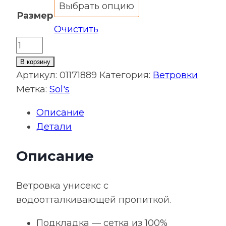
Размер
Очистить
Количество
товара
В корзину
Ветровка
Артикул:
01171889
Категория:
Ветровки
Skate,
Метка:
Sol's
ярко-
Описание
синяя
Детали
с
неоново-
Описание
желтым
Ветровка унисекс с
водоотталкивающей пропиткой.
Подкладка — сетка из 100%