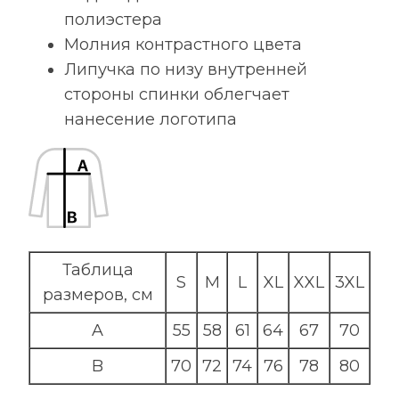
полиэстера
Молния контрастного цвета
Липучка по низу внутренней
стороны спинки облегчает
нанесение логотипа
Таблица
S
M
L
XL
XXL
3XL
размеров, см
A
55
58
61
64
67
70
B
70
72
74
76
78
80