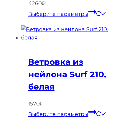
4260
₽
странице
Этот
Выберите параметры
товара.
товар
имеет
нескольк
вариаций
Опции
Ветровка из
можно
выбрать
нейлона Surf 210,
на
белая
странице
товара.
1570
₽
Этот
Выберите параметры
товар
имеет