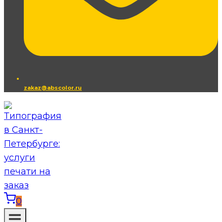
zakaz@abscolor.ru
0