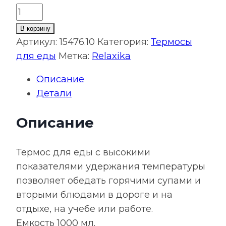
Количество
товара
В корзину
Термос
Артикул:
15476.10
Категория:
Термосы
для
для еды
Метка:
Relaxika
еды
Описание
Relaxika
Детали
1000,
стальной
Описание
Термос для еды с высокими
показателями удержания температуры
позволяет обедать горячими супами и
вторыми блюдами в дороге и на
отдыхе, на учебе или работе.
Емкость 1000 мл.