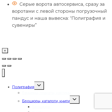
Серые ворота автосервиса, сразу за
воротами с левой стороны погрузочный
пандус и наша вывеска: “Полиграфия и
сувениры”
×
Переключить
Полиграфия
дочернее
меню
баннеры, плакаты, картины
Переключить
Брошюры, каталоги, книги
дочернее
меню
Брошюры