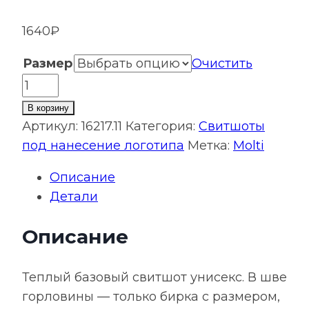
1640
₽
Размер
Очистить
Количество
товара
В корзину
Свитшот
Артикул:
16217.11
Категория:
Свитшоты
Toima
под нанесение логотипа
Метка:
Molti
Heavy
Описание
2.0,
Детали
серый
меланж
Описание
Теплый базовый свитшот унисекс. В шве
горловины — только бирка с размером,