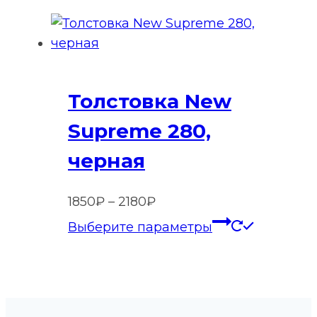
–
имеет
1750₽
нескольк
вариаций
Опции
Толстовка New
можно
выбрать
Supreme 280,
на
черная
странице
товара.
Диапазон
1850
₽
–
2180
₽
цен:
Этот
Выберите параметры
1850₽
товар
–
имеет
2180₽
нескольк
вариаций