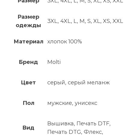
Размер
3XL, 4XL, L, M, S, XL, XS, XXL
Размер
3XL, 4XL, L, M, S, XL, XS, XXL
одежды
Материал
хлопок 100%
Бренд
Molti
Цвет
серый, серый меланж
Пол
мужские, унисекс
Вышивка, Печать DTF,
Вид
Печать DTG, Флекс,