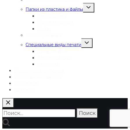
Переключить
Папки из пластика и файлы
дочернее
меню
Папки-уголки
Папки с кнопкой
Файлы
Папки бумажные
Переключить
Специальные виды печати
дочернее
меню
Шелкография
Деколь, УФ ДТФ
УФ печать
Сувенирная продукция
Требования к макетам
О компании
Контакты
Найти: