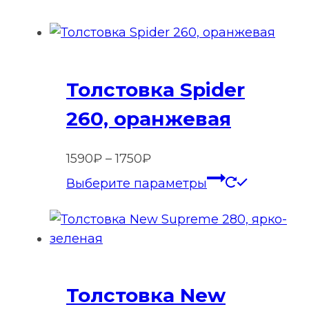
Толстовка Spider
260, оранжевая
Диапазон
1590
₽
–
1750
₽
цен:
Этот
Выберите параметры
1590₽
товар
–
имеет
1750₽
нескольк
вариаций
Опции
Толстовка New
можно