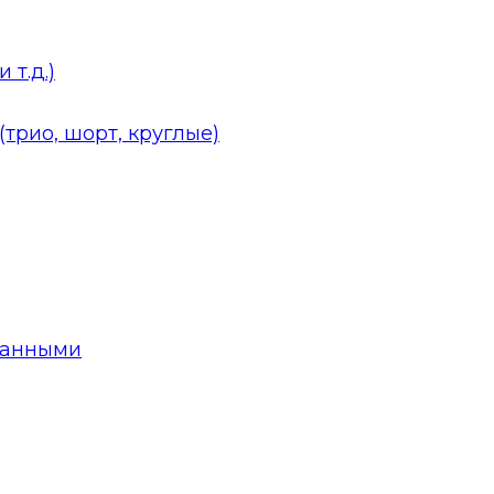
 т.д.)
трио, шорт, круглые)
данными