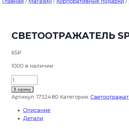
Главная
/
Магазин
/
Корпоративные подарки
/
СВЕТООТРАЖАТЕЛЬ SP
65
₽
1000 в наличии
Количество
товара
В корзину
Светоотражатель
Артикул:
17324.80
Категория:
Светоотража
Spare
Описание
Care,
Детали
круг,
желтый