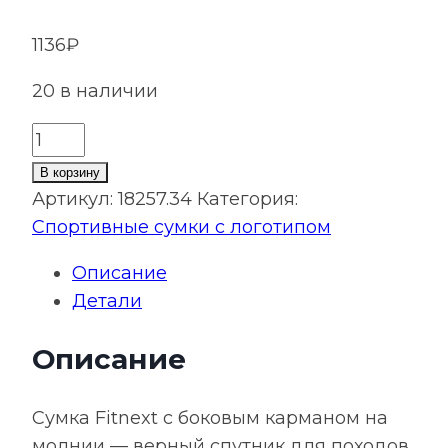
1136
₽
20 в наличии
Количество
товара
В корзину
Спортивная
Артикул:
18257.34
Категория:
сумка
Спортивные сумки с логотипом
Fitnext,
Описание
черная
Детали
с
синим
Описание
Сумка Fitnext с боковым карманом на
молнии — верный спутник для походов