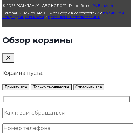
© 2026 {КОМПАНИЯ “АБС КОЛОР” | Разработка
РА Вавилен
Сайт защищен reCAPTCHA от Google в соответствии с
политикой
конфиденциальности
и
правилами использования
.
Обзор корзины
Корзина пуста.
Принять все
Только технические
Отклонить все