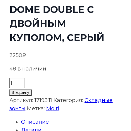
DOME DOUBLE С
ДВОЙНЫМ
КУПОЛОМ, СЕРЫЙ
2250
₽
48 в наличии
Количество
товара
В корзину
Складной
Артикул:
17193.11
Категория:
Складные
зонт
зонты
Метка:
Molti
Dome
Описание
Double
Детали
с