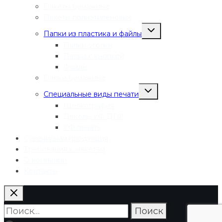
Пакеты бумажные
Пакеты полиэтиленовые
Переключить
Папки из пластика и файлы
дочернее
меню
Папки-уголки
Папки с кнопкой
Файлы
Папки бумажные
Переключить
Специальные виды печати
дочернее
меню
Шелкография
Деколь, УФ ДТФ
УФ печать
Сувенирная продукция
Требования к макетам
О компании
Контакты
Найти: