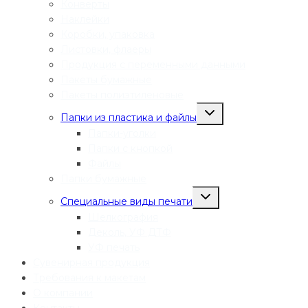
Конверты
Наклейки
Коробки, упаковка
Листовки, флаеры
Продукция с переменными данными
Пакеты бумажные
Пакеты полиэтиленовые
Переключить
Папки из пластика и файлы
дочернее
меню
Папки-уголки
Папки с кнопкой
Файлы
Папки бумажные
Переключить
Специальные виды печати
дочернее
меню
Шелкография
Деколь, УФ ДТФ
УФ печать
Сувенирная продукция
Требования к макетам
О компании
Контакты