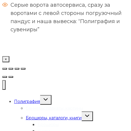
Серые ворота автосервиса, сразу за
воротами с левой стороны погрузочный
пандус и наша вывеска: “Полиграфия и
сувениры”
×
Переключить
Полиграфия
дочернее
меню
баннеры, плакаты, картины
Переключить
Брошюры, каталоги, книги
дочернее
меню
Брошюры
Книги