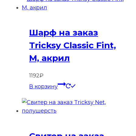
нескольк
вариаций
Опции
Шарф на заказ
можно
выбрать
Tricksy Classic Fint,
на
M, акрил
странице
товара.
1192
₽
В корзину
Свитер на заказ