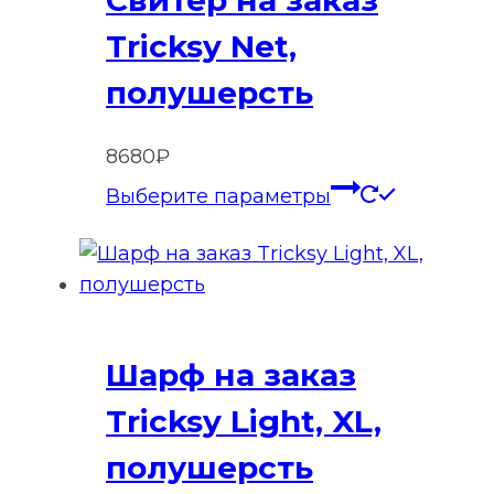
Tricksy Net,
полушерсть
8680
₽
Этот
Выберите параметры
товар
имеет
нескольк
вариаций
Опции
Шарф на заказ
можно
выбрать
Tricksy Light, XL,
на
полушерсть
странице