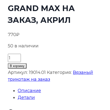
GRAND MAX НА
ЗАКАЗ, АКРИЛ
770
₽
50 в наличии
Количество
товара
В корзину
Шапка
Артикул:
19014.01
Категория:
Вязаный
Joyful
трикотаж на заказ
Grand
Описание
Max
Детали
на
заказ,