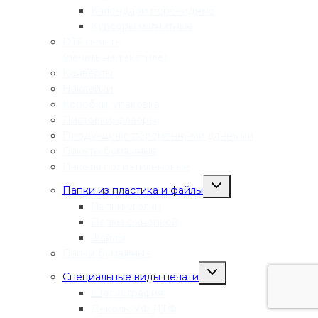
Календари перекидные
Курсоры магнитные
DTF печать
(печать на текстиле)
Конверты
Наклейки
Коробки, упаковка
Листовки, флаеры
Продукция с переменными данными
Пакеты бумажные
Пакеты полиэтиленовые
Переключить
Папки из пластика и файлы
дочернее
меню
Папки-уголки
Папки с кнопкой
Файлы
Папки бумажные
Переключить
Специальные виды печати
дочернее
меню
Шелкография
Деколь, УФ ДТФ