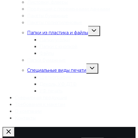
Листовки, флаеры
Продукция с переменными данными
Пакеты бумажные
Пакеты полиэтиленовые
Переключить
Папки из пластика и файлы
дочернее
меню
Папки-уголки
Папки с кнопкой
Файлы
Папки бумажные
Переключить
Специальные виды печати
дочернее
меню
Шелкография
Деколь, УФ ДТФ
УФ печать
Сувенирная продукция
Требования к макетам
О компании
Контакты