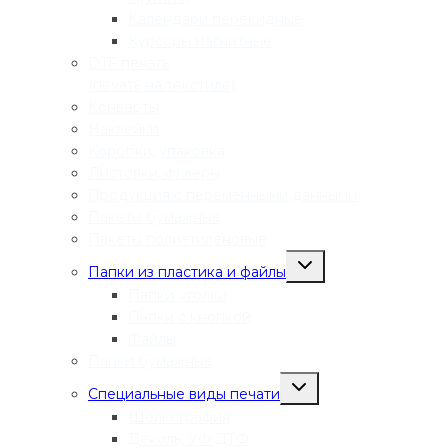
Календари перекидные
Курсоры магнитные
DTF печать
(печать на текстиле)
Конверты
Наклейки
Коробки, упаковка
Листовки, флаеры
Продукция с переменными данными
Пакеты бумажные
Пакеты полиэтиленовые
Переключить
Папки из пластика и файлы
дочернее
меню
Папки-уголки
Папки с кнопкой
Файлы
Папки бумажные
Переключить
Специальные виды печати
дочернее
меню
Шелкография
Деколь, УФ ДТФ