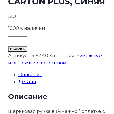
CARTON PLUS, СИНЯЯ
31
₽
1000 в наличии
Количество
товара
В корзину
Ручка
Артикул:
15162.40
Категория:
Бумажные
шариковая
и эко ручки с логотипом
Carton
Описание
Plus,
Детали
синяя
Описание
Шариковая ручка в бумажной оплетке с