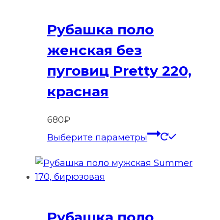
Рубашка поло
женская без
пуговиц Pretty 220,
красная
680
₽
Этот
Выберите параметры
товар
имеет
нескольк
вариаций
Опции
Рубашка поло
можно