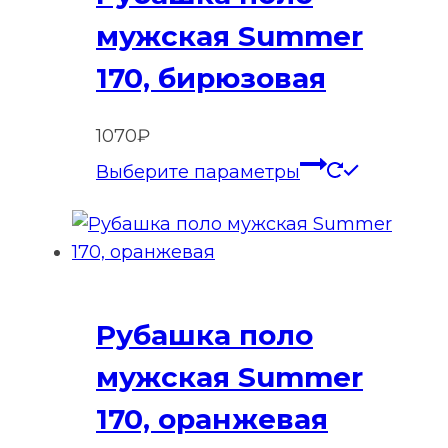
выбрать
мужская Summer
на
170, бирюзовая
странице
товара.
1070
₽
Этот
Выберите параметры
товар
имеет
нескольк
вариаций
Опции
Рубашка поло
можно
выбрать
мужская Summer
на
170, оранжевая
странице
товара.