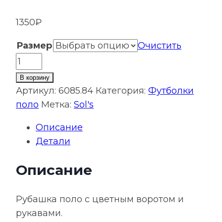
1350
₽
Размер
Очистить
Количество
товара
В корзину
Рубашка
Артикул:
6085.84
Категория:
Футболки
поло
поло
Метка:
Sol's
Prince
Описание
190,
Детали
желтая
с
Описание
темно-
синим
Рубашка поло с цветным воротом и
рукавами.