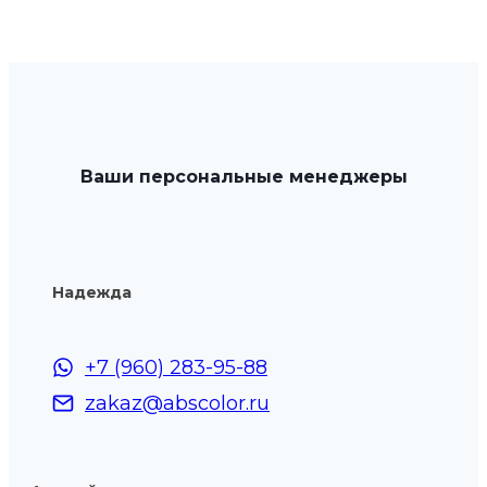
имеет
нескольк
вариаций
Опции
можно
выбрать
Ваши персональные менеджеры
на
странице
товара.
Надежда
+7 (960) 283-95-88
zakaz@abscolor.ru