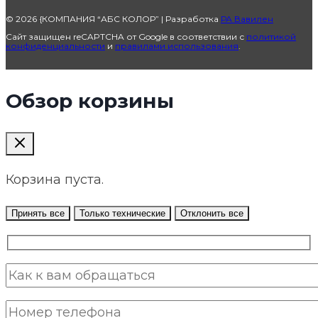
© 2026 {КОМПАНИЯ “АБС КОЛОР” | Разработка
РА Вавилен
Сайт защищен reCAPTCHA от Google в соответствии с
политикой
конфиденциальности
и
правилами использования
.
Обзор корзины
Корзина пуста.
Принять все
Только технические
Отклонить все