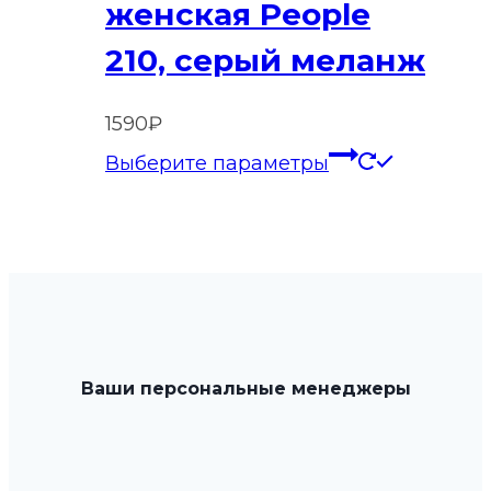
женская People
на
210, серый меланж
странице
товара.
1590
₽
Этот
Выберите параметры
товар
имеет
нескольк
вариаций
Опции
можно
выбрать
Ваши персональные менеджеры
на
странице
товара.