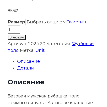
855
₽
Размер
Очистить
Количество
товара
В корзину
Рубашка
Артикул:
2024.20
Категория:
Футболки
поло
поло
Метка:
Unit
мужская
Описание
Virma
Детали
Light,
оранжевая
Описание
Базовая мужская рубашка поло
прямого силуэта. Активное крашение