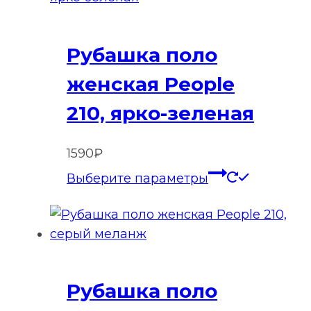
вариаций
Опции
Рубашка поло
можно
выбрать
женская People
на
210, ярко-зеленая
странице
товара.
1590
₽
Этот
Выберите параметры
товар
имеет
нескольк
вариаций
Опции
Рубашка поло
можно
выбрать