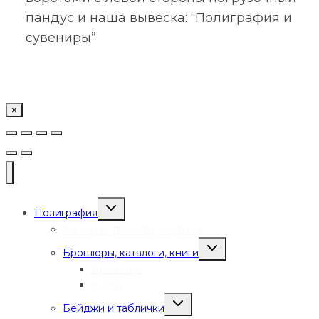
пандус и наша вывеска: “Полиграфия и
сувениры”
×
Переключить
Полиграфия
дочернее
меню
баннеры, плакаты, картины
Переключить
Брошюры, каталоги, книги
дочернее
меню
Брошюры
Книги
Переключить
Бейджи и таблички
дочернее