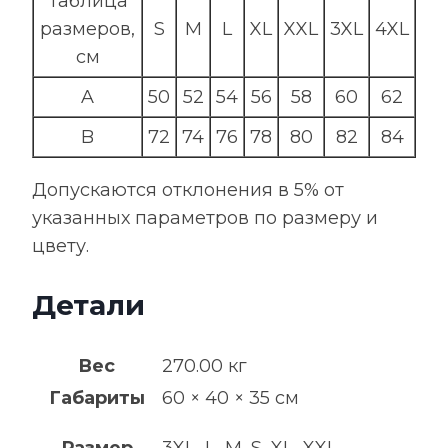
Таблица
размеров,
S
M
L
XL
XXL
3XL
4XL
см
A
50
52
54
56
58
60
62
B
72
74
76
78
80
82
84
Допускаются отклонения в 5% от
указанных параметров по размеру и
цвету.
Детали
Вес
270.00 кг
Габариты
60 × 40 × 35 см
Размер
3XL, L, M, S, XL, XXL