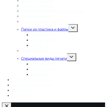
Коробки, упаковка
Листовки, флаеры
Продукция с переменными данными
Пакеты бумажные
Пакеты полиэтиленовые
Переключить
Папки из пластика и файлы
дочернее
меню
Папки-уголки
Папки с кнопкой
Файлы
Папки бумажные
Переключить
Специальные виды печати
дочернее
меню
Шелкография
Деколь, УФ ДТФ
УФ печать
Сувенирная продукция
Требования к макетам
О компании
Контакты