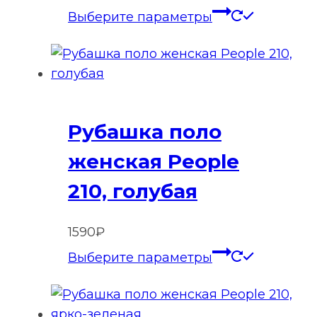
Этот
Выберите параметры
товар
имеет
нескольк
вариаций
Опции
Рубашка поло
можно
выбрать
женская People
на
210, голубая
странице
товара.
1590
₽
Этот
Выберите параметры
товар
имеет
нескольк