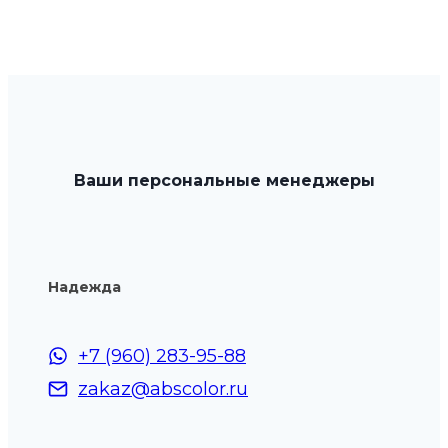
имеет
нескольк
вариаций
Опции
можно
выбрать
Ваши персональные менеджеры
на
странице
товара.
Надежда
+7 (960) 283-95-88
zakaz@abscolor.ru