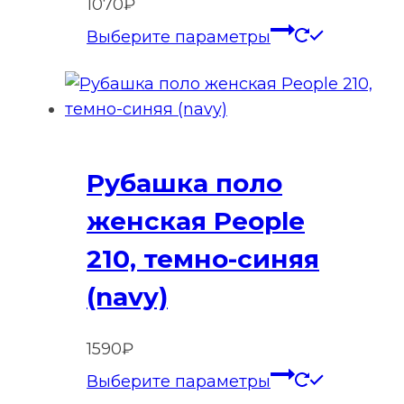
1070
₽
Этот
Выберите параметры
товар
имеет
нескольк
вариаций
Опции
Рубашка поло
можно
выбрать
женская People
на
210, темно-синяя
странице
товара.
(navy)
1590
₽
Этот
Выберите параметры
товар