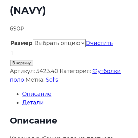
(NAVY)
690
₽
Размер
Очистить
Количество
товара
В корзину
Рубашка
Артикул:
5423.40
Категория:
Футболки
поло
поло
Метка:
Sol's
мужская
Описание
Spirit
Детали
240,
темно-
Описание
синяя
(navy)