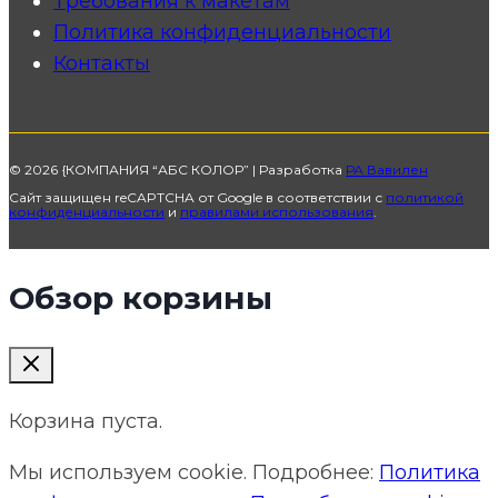
Требования к макетам
Политика конфиденциальности
Контакты
© 2026 {КОМПАНИЯ “АБС КОЛОР” | Разработка
РА Вавилен
Сайт защищен reCAPTCHA от Google в соответствии с
политикой
конфиденциальности
и
правилами использования
.
Обзор корзины
Корзина пуста.
Мы используем cookie. Подробнее:
Политика