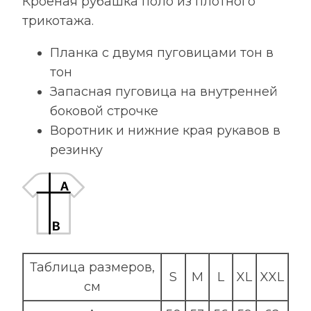
Кроеная рубашка поло из плотного
трикотажа.
Планка с двумя пуговицами тон в
тон
Запасная пуговица на внутренней
боковой строчке
Воротник и нижние края рукавов в
резинку
Таблица размеров,
S
M
L
XL
XXL
см