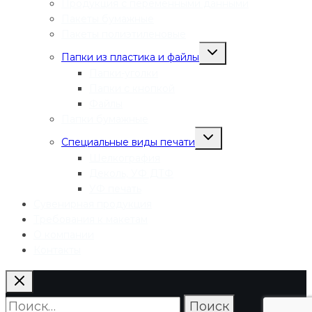
Продукция с переменными данными
Пакеты бумажные
Пакеты полиэтиленовые
Переключить
Папки из пластика и файлы
дочернее
меню
Папки-уголки
Папки с кнопкой
Файлы
Папки бумажные
Переключить
Специальные виды печати
дочернее
меню
Шелкография
Деколь, УФ ДТФ
УФ печать
Сувенирная продукция
Требования к макетам
О компании
Контакты
Найти: