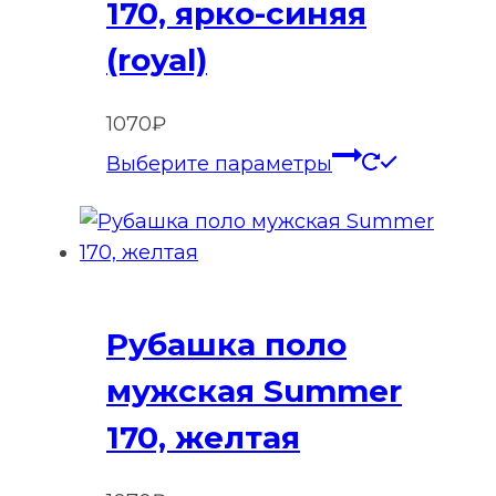
170, ярко-синяя
странице
товара.
(royal)
1070
₽
Этот
Выберите параметры
товар
имеет
нескольк
вариаций
Опции
Рубашка поло
можно
выбрать
мужская Summer
на
170, желтая
странице
товара.