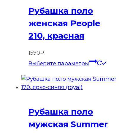
Рубашка поло
женская People
210, красная
1590
₽
Этот
Выберите параметры
товар
имеет
нескольк
вариаций
Опции
Рубашка поло
можно
выбрать
мужская Summer
на