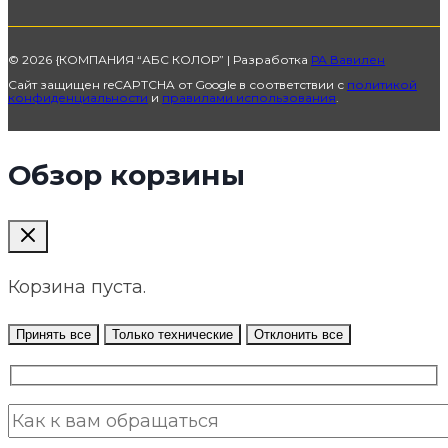
© 2026 {КОМПАНИЯ “АБС КОЛОР” | Разработка
РА Вавилен
Сайт защищен reCAPTCHA от Google в соответствии с
политикой
конфиденциальности
и
правилами использования
.
Обзор корзины
Корзина пуста.
Принять все
Только технические
Отклонить все