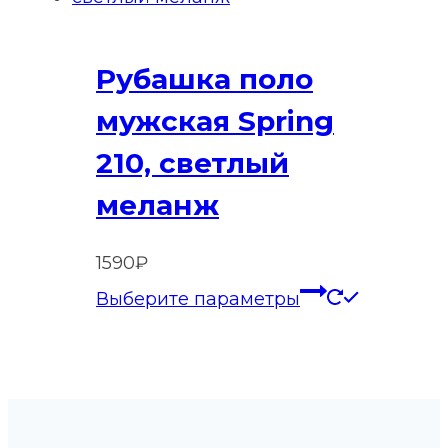
вариаций
Опции
Рубашка поло
можно
выбрать
мужская Spring
на
210, светлый
странице
товара.
меланж
1590
₽
Этот
Выберите параметры
товар
имеет
нескольк
вариаций
Опции