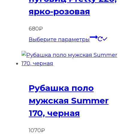
ярко-розовая
680
₽
Этот
Выберите параметры
товар
имеет
нескольк
вариаций
Опции
Рубашка поло
можно
выбрать
мужская Summer
на
170, черная
странице
товара.
1070
₽