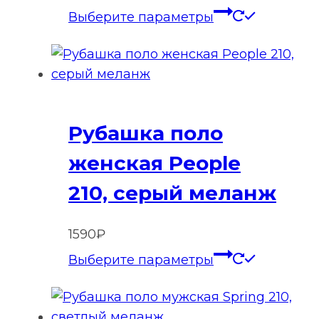
Этот
Выберите параметры
товар
имеет
нескольк
вариаций
Опции
Рубашка поло
можно
выбрать
женская People
на
210, серый меланж
странице
товара.
1590
₽
Этот
Выберите параметры
товар
имеет
нескольк