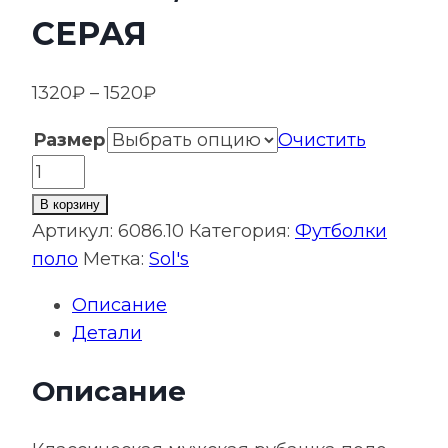
СЕРАЯ
Диапазон
1320
₽
–
1520
₽
цен:
Размер
Очистить
1320₽
Количество
–
товара
1520₽
В корзину
Рубашка
Артикул:
6086.10
Категория:
Футболки
поло
поло
Метка:
Sol's
мужская
Описание
Prescott
Детали
Men
170,
Описание
темно-
серая