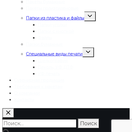
Пакеты бумажные
Пакеты полиэтиленовые
Переключить
Папки из пластика и файлы
дочернее
меню
Папки-уголки
Папки с кнопкой
Файлы
Папки бумажные
Переключить
Специальные виды печати
дочернее
меню
Шелкография
Деколь, УФ ДТФ
УФ печать
Сувенирная продукция
Требования к макетам
О компании
Контакты
Найти: