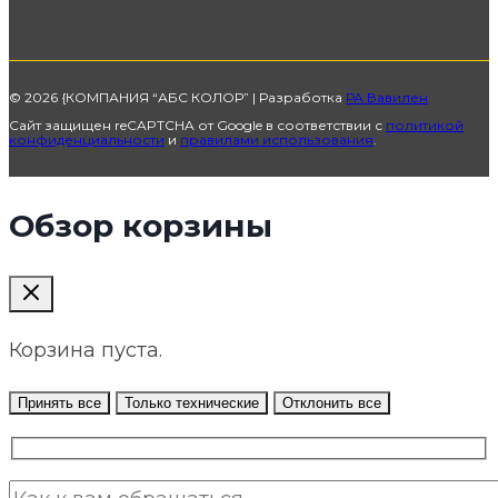
© 2026 {КОМПАНИЯ “АБС КОЛОР” | Разработка
РА Вавилен
Сайт защищен reCAPTCHA от Google в соответствии с
политикой
конфиденциальности
и
правилами использования
.
Обзор корзины
Корзина пуста.
Принять все
Только технические
Отклонить все