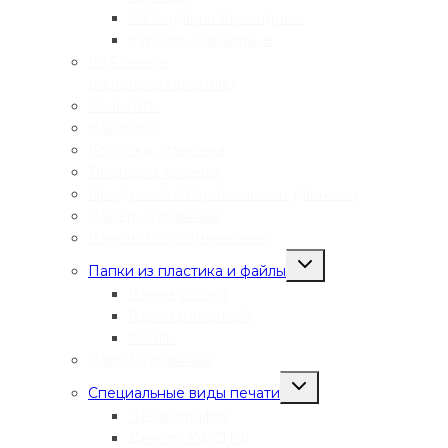
Календари перекидные
Курсоры магнитные
DTF печать
(печать на текстиле)
Конверты
Наклейки
Коробки, упаковка
Листовки, флаеры
Продукция с переменными данными
Пакеты бумажные
Пакеты полиэтиленовые
Переключить
Папки из пластика и файлы
дочернее
меню
Папки-уголки
Папки с кнопкой
Файлы
Папки бумажные
Переключить
Специальные виды печати
дочернее
меню
Шелкография
Деколь, УФ ДТФ