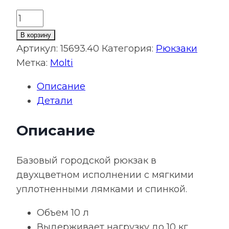
Количество
товара
В корзину
Рюкзак
Артикул:
15693.40
Категория:
Рюкзаки
Base
Метка:
Molti
Up,
Описание
черный
Детали
с
синим
Описание
Базовый городской рюкзак в
двухцветном исполнении с мягкими
уплотненными лямками и спинкой.
Объем 10 л
Выдерживает нагрузку до 10 кг