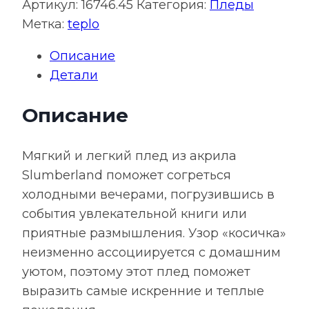
Плед
Артикул:
16746.45
Категория:
Пледы
Slumberland,
Метка:
teplo
синий
Описание
(джинс)
Детали
Описание
Мягкий и легкий плед из акрила
Slumberland поможет согреться
холодными вечерами, погрузившись в
события увлекательной книги или
приятные размышления. Узор «косичка»
неизменно ассоциируется с домашним
уютом, поэтому этот плед поможет
выразить самые искренние и теплые