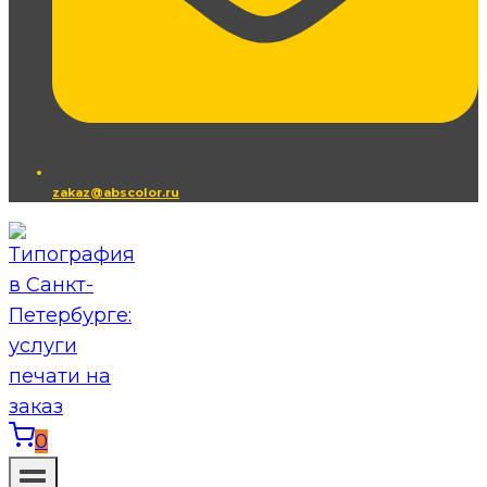
zakaz@abscolor.ru
0