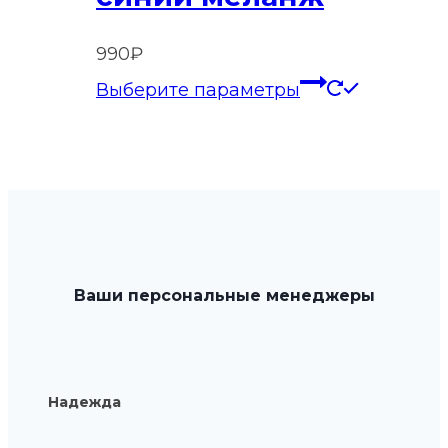
выбрать
на
990
₽
странице
Этот
Выберите параметры
товара.
товар
имеет
нескольк
вариаций
Опции
можно
выбрать
Ваши персональные менеджеры
на
странице
товара.
Надежда