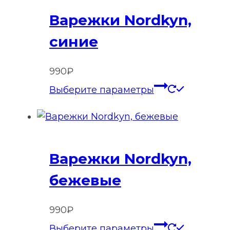
Варежки Nordkyn,
синие
990
₽
Этот
Выберите параметры
товар
имеет
нескольк
вариаций
Варежки Nordkyn,
Опции
можно
бежевые
выбрать
на
990
₽
странице
Этот
Выберите параметры
товара.