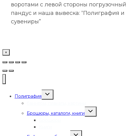
воротами с левой стороны погрузочный
пандус и наша вывеска: “Полиграфия и
сувениры”
×
Переключить
Полиграфия
дочернее
меню
баннеры, плакаты, картины
Переключить
Брошюры, каталоги, книги
дочернее
меню
Брошюры
Книги
Переключить