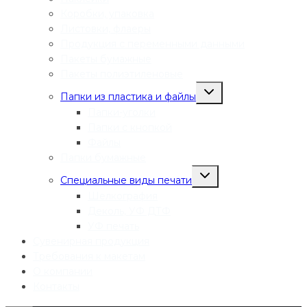
Коробки, упаковка
Листовки, флаеры
Продукция с переменными данными
Пакеты бумажные
Пакеты полиэтиленовые
Переключить
Папки из пластика и файлы
дочернее
меню
Папки-уголки
Папки с кнопкой
Файлы
Папки бумажные
Переключить
Специальные виды печати
дочернее
меню
Шелкография
Деколь, УФ ДТФ
УФ печать
Сувенирная продукция
Требования к макетам
О компании
Контакты