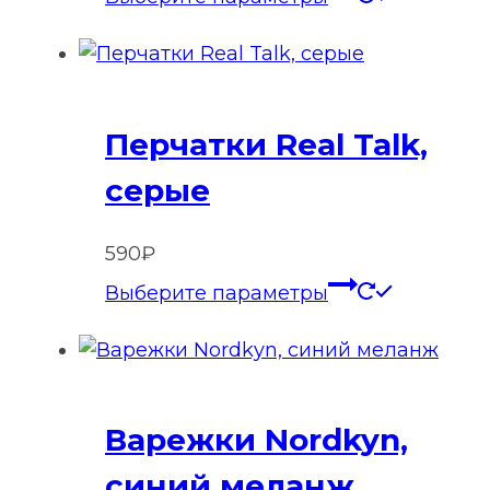
товар
имеет
нескольк
вариаций
Перчатки Real Talk,
Опции
можно
серые
выбрать
на
590
₽
странице
Этот
Выберите параметры
товара.
товар
имеет
нескольк
вариаций
Варежки Nordkyn,
Опции
можно
синий меланж