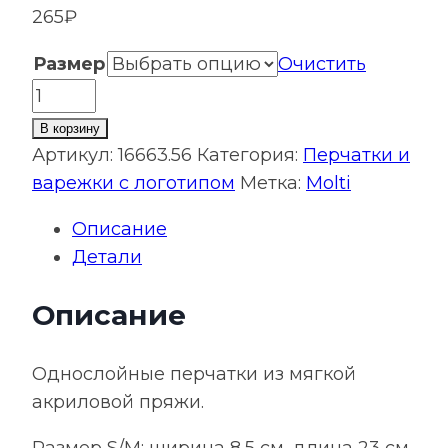
265
₽
Размер
Очистить
Количество
товара
В корзину
Перчатки
Артикул:
16663.56
Категория:
Перчатки и
Urban
варежки с логотипом
Метка:
Molti
Flow,
Описание
пыльно-
Детали
розовые
Описание
Однослойные перчатки из мягкой
акриловой пряжи.
Размер S/M: ширина 8,5 см, длина 23 см,