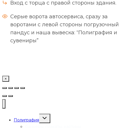
Вход с торца с правой стороны здания.
Серые ворота автосервиса, сразу за
воротами с левой стороны погрузочный
пандус и наша вывеска: “Полиграфия и
сувениры”
×
Переключить
Полиграфия
дочернее
меню
баннеры, плакаты, картины