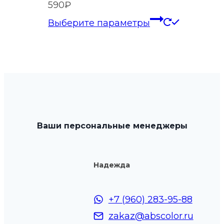
590
₽
странице
Этот
Выберите параметры
товара.
товар
имеет
нескольк
вариаций
Опции
можно
выбрать
Ваши персональные менеджеры
на
странице
товара.
Надежда
+7 (960) 283-95-88
zakaz@abscolor.ru