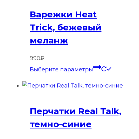
Опции
Варежки Heat
можно
выбрать
Trick, бежевый
на
меланж
странице
товара.
990
₽
Этот
Выберите параметры
товар
имеет
нескольк
вариаций
Перчатки Real Talk,
Опции
можно
темно-синие
выбрать
на