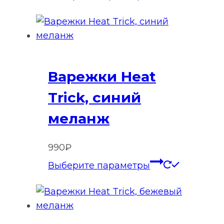
товар
имеет
нескольк
вариаций
Опции
Варежки Heat
можно
выбрать
Trick, синий
на
меланж
странице
товара.
990
₽
Этот
Выберите параметры
товар
имеет
нескольк
вариаций