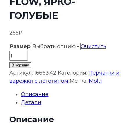
FLOW, ЯРКО-
ГОЛУБЫЕ
265
₽
Размер
Очистить
Количество
товара
В корзину
Перчатки
Артикул:
16663.42
Категория:
Перчатки и
Urban
варежки с логотипом
Метка:
Molti
Flow,
Описание
ярко-
Детали
голубые
Описание