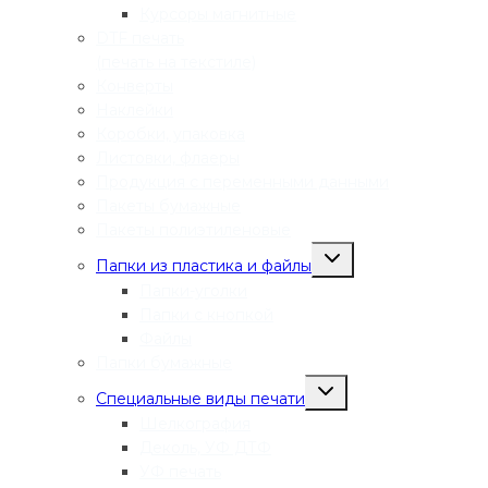
Курсоры магнитные
DTF печать
(печать на текстиле)
Конверты
Наклейки
Коробки, упаковка
Листовки, флаеры
Продукция с переменными данными
Пакеты бумажные
Пакеты полиэтиленовые
Переключить
Папки из пластика и файлы
дочернее
меню
Папки-уголки
Папки с кнопкой
Файлы
Папки бумажные
Переключить
Специальные виды печати
дочернее
меню
Шелкография
Деколь, УФ ДТФ
УФ печать