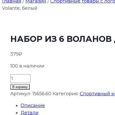
Главная
/
Магазин
/
Спортивные товары с лог
Volante, белый
НАБОР ИЗ 6 ВОЛАНОВ
379
₽
100 в наличии
Количество
товара
В корзину
Набор
Артикул:
15656.60
Категория:
Спортивный и
из
Описание
6
Детали
воланов