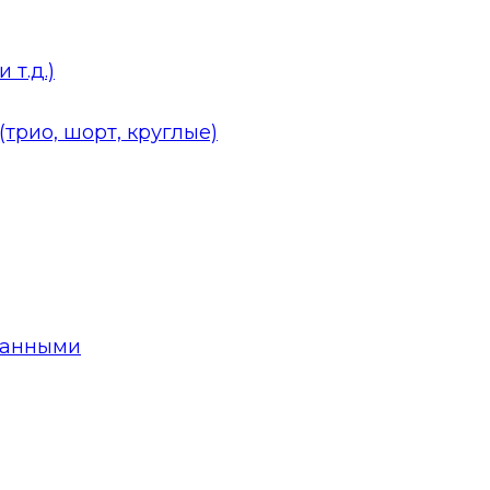
 т.д.)
трио, шорт, круглые)
данными