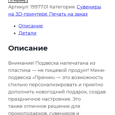
В корзину
Мини-
Артикул:
19977.01
Категория:
Сувениры
подвеска
на 3D-принтере. Печать на заказ
«Пряник»,
Описание
3D-
Детали
печать
на
Описание
заказ,
снеговик
Внимание! Подвеска напечатана из
пластика — не пищевой продукт! Мини-
подвеска «Пряник» — это возможность
стильно персонализировать и приятно
дополнить новогодний подарок, создав
праздничное настроение. Это
также отличное решение для
промоподарков, сувениров и