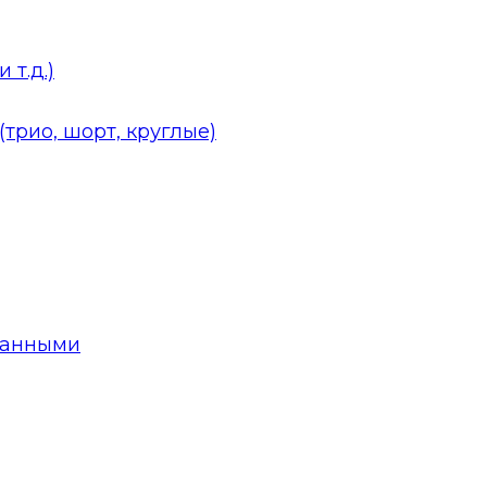
 т.д.)
трио, шорт, круглые)
данными