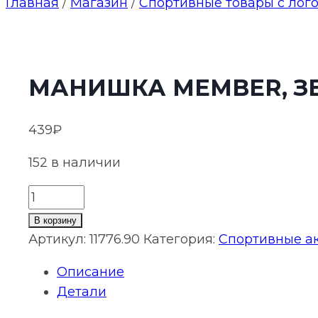
Главная
/
Магазин
/
Спортивные товары с лог
МАНИШКА MEMBER, З
439
₽
152 в наличии
Количество
товара
В корзину
Манишка
Артикул:
11776.90
Категория:
Спортивные ак
Member,
Описание
зеленая
Детали
с
белым