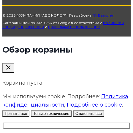
© 2026 {КОМПАНИЯ “АБС КОЛОР” | Разработка
РА Вавилен
Сайт защищен reCAPTCHA от Google в соответствии с
политикой
конфиденциальности
и
правилами использования
.
Обзор корзины
Корзина пуста.
Мы используем cookie. Подробнее:
Политика
конфиденциальности
,
Подробнее о cookie
.
Принять все
Только технические
Отклонить все