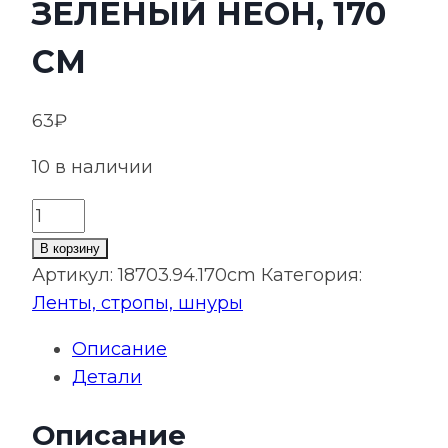
ЗЕЛЕНЫЙ НЕОН, 170
СМ
63
₽
10 в наличии
Количество
товара
В корзину
Лента
Артикул:
18703.94.170cm
Категория:
сатиновая
Ленты, стропы, шнуры
Satin
Описание
20
Детали
XL,
зеленый
Описание
неон,