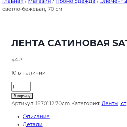
Главная
/
Магазин
/
Промо одежда
/
Элементы
светло-бежевая, 70 см
ЛЕНТА САТИНОВАЯ SAT
44
₽
10 в наличии
Количество
товара
В корзину
Лента
Артикул:
18701.12.70cm
Категория:
Ленты, с
сатиновая
Описание
Satin
Детали
20