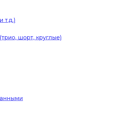
 т.д.)
трио, шорт, круглые)
данными