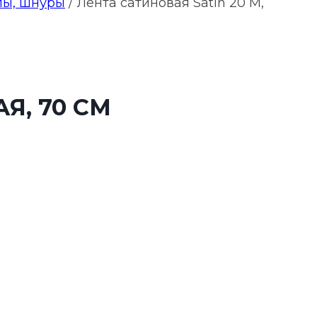
пы, шнуры
/
Лента сатиновая Satin 20 M,
Я, 70 СМ