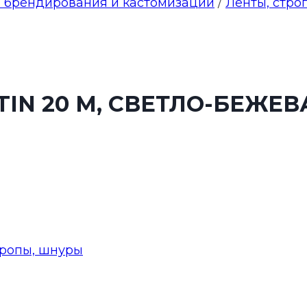
 брендирования и кастомизации
/
Ленты, стро
IN 20 M, СВЕТЛО-БЕЖЕВА
тропы, шнуры