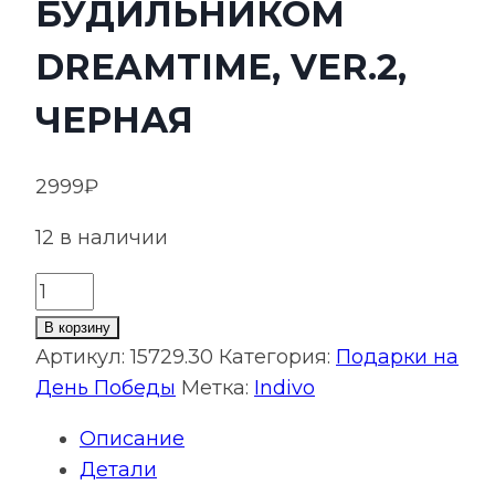
БУДИЛЬНИКОМ
DREAMTIME, VER.2,
ЧЕРНАЯ
2999
₽
12 в наличии
Количество
товара
В корзину
Лампа-
Артикул:
15729.30
Категория:
Подарки на
колонка
День Победы
Метка:
Indivo
со
Описание
световым
Детали
будильником