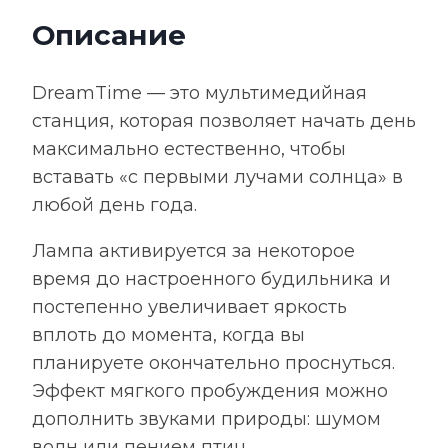
dreamTime,
Описание
ver.2,
черная
DreamTime — это мультимедийная
станция, которая позволяет начать день
максимально естественно, чтобы
вставать «с первыми лучами солнца» в
любой день года.
Лампа активируется за некоторое
время до настроенного будильника и
постепенно увеличивает яркость
вплоть до момента, когда вы
планируете окончательно проснуться.
Эффект мягкого пробуждения можно
дополнить звуками природы: шумом
волн или пением птиц.