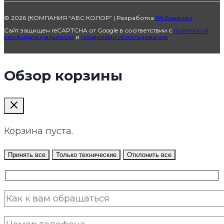
© 2026 {КОМПАНИЯ “АБС КОЛОР” | Разработка
РА Вавилен
Сайт защищен reCAPTCHA от Google в соответствии с
политикой
конфиденциальности
и
правилами использования
.
Обзор корзины
Корзина пуста.
Принять все
Только технические
Отклонить все