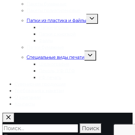
Пакеты бумажные
Пакеты полиэтиленовые
Переключить
Папки из пластика и файлы
дочернее
меню
Папки-уголки
Папки с кнопкой
Файлы
Папки бумажные
Переключить
Специальные виды печати
дочернее
меню
Шелкография
Деколь, УФ ДТФ
УФ печать
Сувенирная продукция
Требования к макетам
О компании
Контакты
Найти: