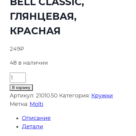
BELL CLASSIC,
ГЛЯНЦЕВАЯ,
КРАСНАЯ
249
₽
48 в наличии
Количество
товара
В корзину
Кружка
Артикул:
21010.50
Категория:
Кружки
Modern
Метка:
Molti
Bell
Описание
Classic,
Детали
глянцевая,