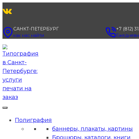
Перейти
к
содержимому
САНКТ-ПЕТЕРБУРГ
+7 (812) 3
как нас найти
Ежедневно
Полиграфия
баннеры, плакаты, картины
Брошюры, каталоги, книги