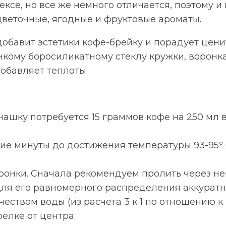
се, но все же немного отличается, поэтому и 
цветочные, ягодные и фруктовые ароматы.
добавит эстетики кофе-брейку и порадует цен
ому боросиликатному стеклу кружки, воронка 
обавляет теплоты.
 чашку потребуется 15 граммов кофе на 250 мл
ение минуты до достижения температуры 93-95º
онки. Сначала рекомендуем пролить через нег
 для его равномерного распределения аккуратн
ством воды (из расчета 3 к 1 по отношению к 
релке от центра.