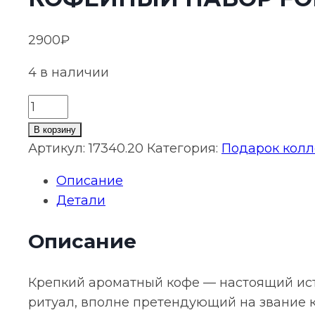
2900
₽
4 в наличии
Количество
товара
В корзину
Кофейный
Артикул:
17340.20
Категория:
Подарок колл
набор
Описание
Force
Детали
Nexus
Описание
Крепкий ароматный кофе — настоящий ист
ритуал, вполне претендующий на звание 