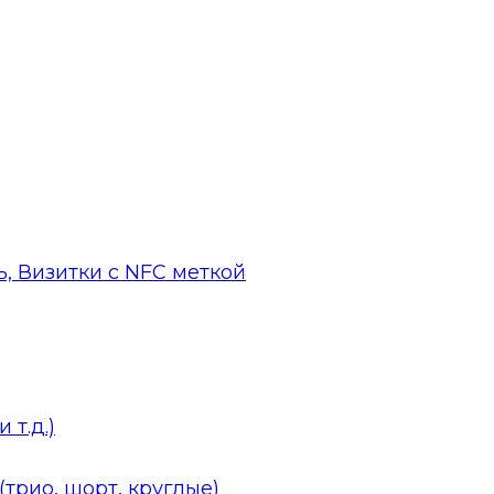
, Визитки с NFC меткой
 т.д.)
трио, шорт, круглые)