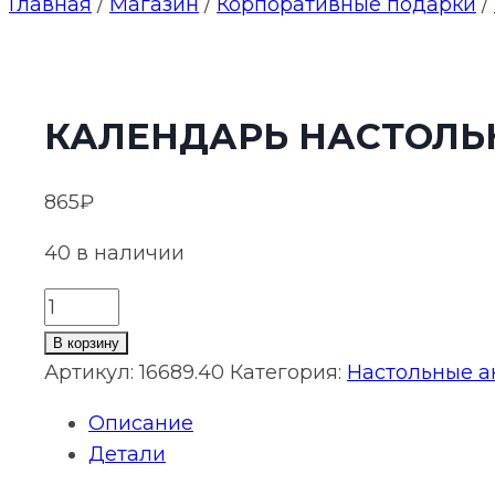
Главная
/
Магазин
/
Корпоративные подарки
/
КАЛЕНДАРЬ НАСТОЛЬ
865
₽
40 в наличии
Количество
товара
В корзину
Календарь
Артикул:
16689.40
Категория:
Настольные а
настольный
Описание
Grade,
Детали
синий