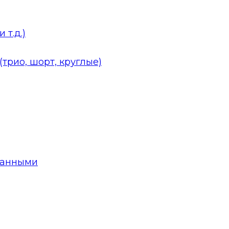
 т.д.)
трио, шорт, круглые)
данными