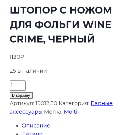
ШТОПОР С НОЖОМ
ДЛЯ ФОЛЬГИ WINE
CRIME, ЧЕРНЫЙ
1120
₽
25 в наличии
Количество
товара
В корзину
Электрический
Артикул:
19012.30
Категория:
Барные
штопор
аксессуары
Метка:
Molti
с
Описание
ножом
Детали