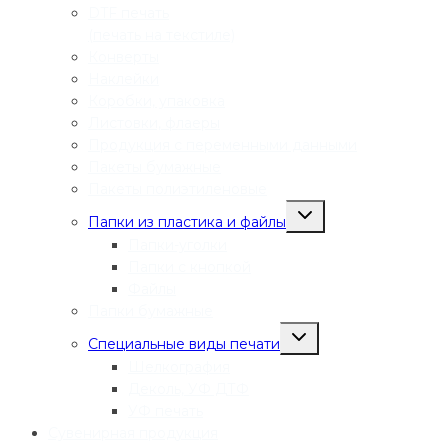
DTF печать
(печать на текстиле)
Конверты
Наклейки
Коробки, упаковка
Листовки, флаеры
Продукция с переменными данными
Пакеты бумажные
Пакеты полиэтиленовые
Переключить
Папки из пластика и файлы
дочернее
меню
Папки-уголки
Папки с кнопкой
Файлы
Папки бумажные
Переключить
Специальные виды печати
дочернее
меню
Шелкография
Деколь, УФ ДТФ
УФ печать
Сувенирная продукция