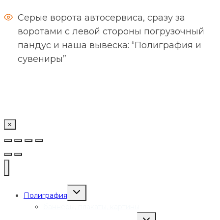
Серые ворота автосервиса, сразу за
воротами с левой стороны погрузочный
пандус и наша вывеска: “Полиграфия и
сувениры”
×
Переключить
Полиграфия
дочернее
меню
баннеры, плакаты, картины
Переключить