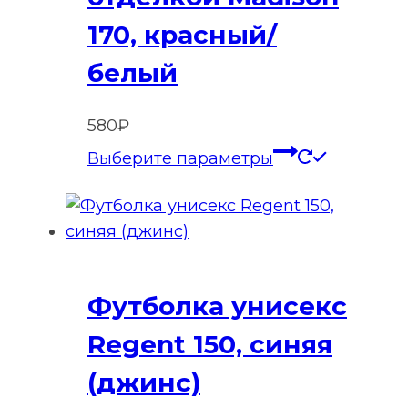
170, красный/
белый
580
₽
Этот
Выберите параметры
товар
имеет
нескольк
вариаций
Опции
Футболка унисекс
можно
выбрать
Regent 150, синяя
на
(джинс)
странице
товара.