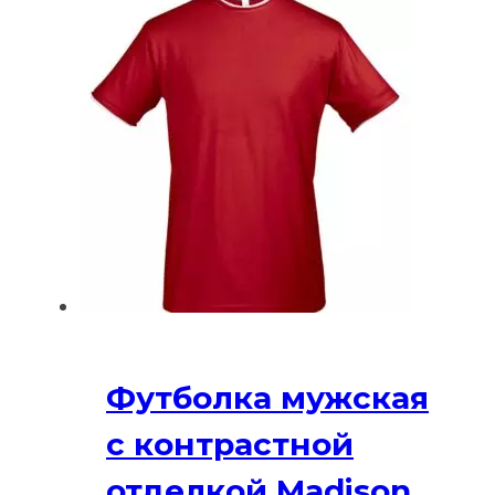
Футболка мужская
с контрастной
отделкой Madison