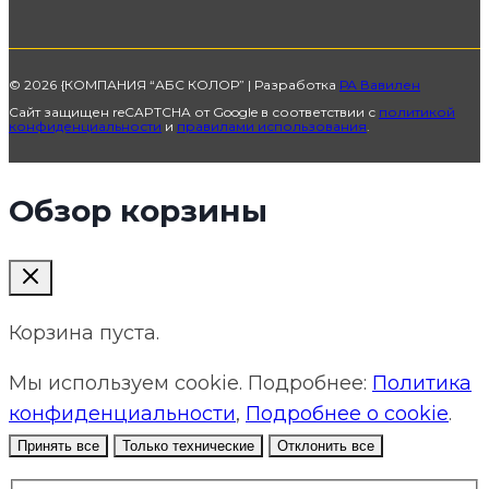
© 2026 {КОМПАНИЯ “АБС КОЛОР” | Разработка
РА Вавилен
Сайт защищен reCAPTCHA от Google в соответствии с
политикой
конфиденциальности
и
правилами использования
.
Обзор корзины
Корзина пуста.
Мы используем cookie. Подробнее:
Политика
конфиденциальности
,
Подробнее о cookie
.
Принять все
Только технические
Отклонить все