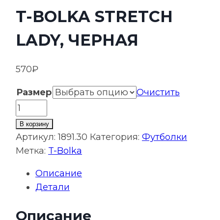
T-BOLKA STRETCH
LADY, ЧЕРНАЯ
570
₽
Размер
Очистить
Количество
товара
В корзину
Футболка
Артикул:
1891.30
Категория:
Футболки
женская
Метка:
T-Bolka
T-
Описание
bolka
Детали
Stretch
Lady,
Описание
черная