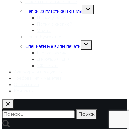
Пакеты полиэтиленовые
Переключить
Папки из пластика и файлы
дочернее
меню
Папки-уголки
Папки с кнопкой
Файлы
Папки бумажные
Переключить
Специальные виды печати
дочернее
меню
Шелкография
Деколь, УФ ДТФ
УФ печать
Сувенирная продукция
Требования к макетам
О компании
Контакты
Найти: