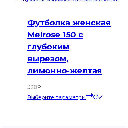
вариаций
Опции
Футболка женская
можно
выбрать
Melrose 150 с
на
глубоким
странице
товара.
вырезом,
лимонно-желтая
320
₽
Этот
Выберите параметры
товар
имеет
нескольк
вариаций