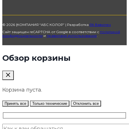
© 2026 {КОМПАНИЯ “АБС КОЛОР” | Разработка
РА Вавилен
Сайт защищен reCAPTCHA от Google в соответствии с
политикой
конфиденциальности
и
правилами использования
.
Обзор корзины
Корзина пуста.
Принять все
Только технические
Отклонить все