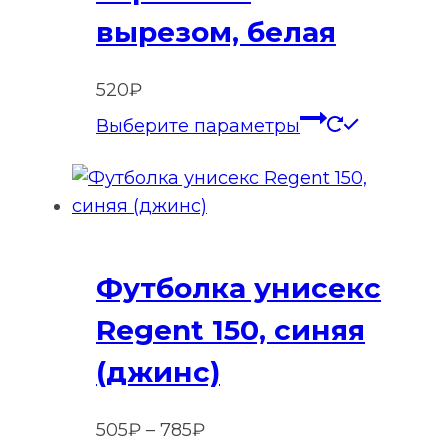
вырезом, белая
520
₽
Этот
Выберите параметры
товар
имеет
нескольк
вариаций
Опции
Футболка унисекс
можно
выбрать
Regent 150, синяя
на
(джинс)
странице
товара.
Диапазон
505
₽
–
785
₽