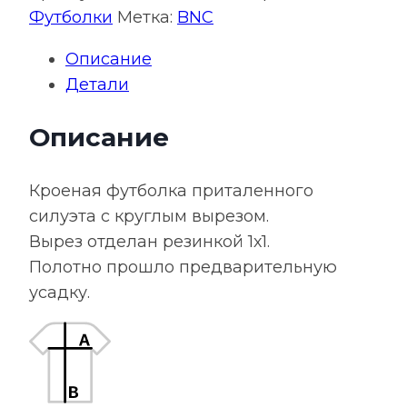
женская
Футболки
Метка:
BNC
E190
Описание
красная
Детали
Описание
Кроеная футболка приталенного
силуэта с круглым вырезом.
Вырез отделан резинкой 1х1.
Полотно прошло предварительную
усадку.