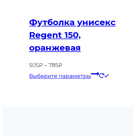
вариаций
Опции
Футболка унисекс
можно
выбрать
Regent 150,
на
оранжевая
странице
товара.
Диапазон
505
₽
–
785
₽
цен:
Этот
Выберите параметры
505₽
товар
–
имеет
785₽
нескольк
вариаций
Опции
можно
выбрать