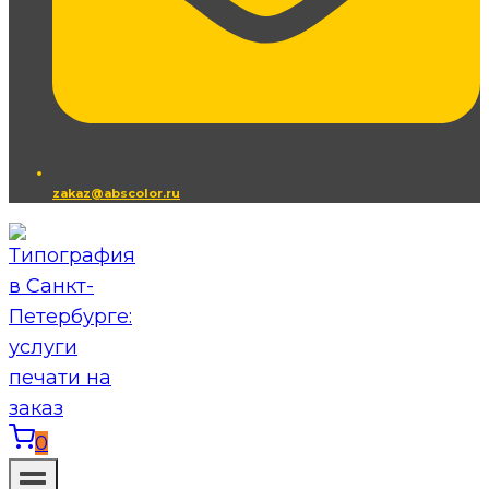
zakaz@abscolor.ru
0