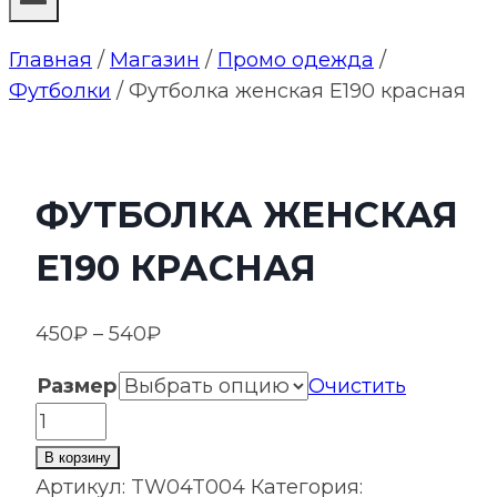
Главная
/
Магазин
/
Промо одежда
/
Футболки
/
Футболка женская E190 красная
ФУТБОЛКА ЖЕНСКАЯ
E190 КРАСНАЯ
Диапазон
450
₽
–
540
₽
цен:
Размер
Очистить
450₽
Количество
–
товара
540₽
В корзину
Футболка
Артикул:
TW04T004
Категория: