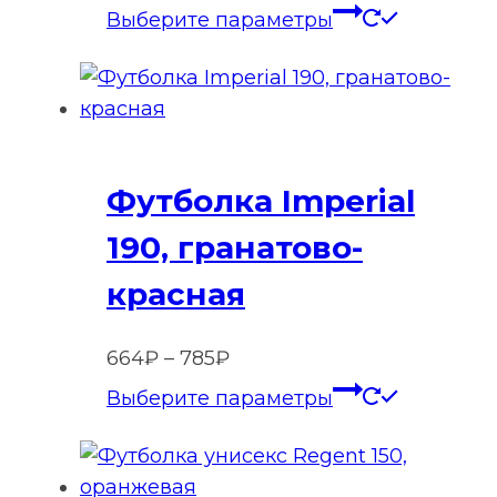
цен:
Этот
Выберите параметры
505₽
товар
–
имеет
785₽
нескольк
вариаций
Опции
Футболка Imperial
можно
выбрать
190, гранатово-
на
красная
странице
товара.
Диапазон
664
₽
–
785
₽
цен:
Этот
Выберите параметры
664₽
товар
–
имеет
785₽
нескольк