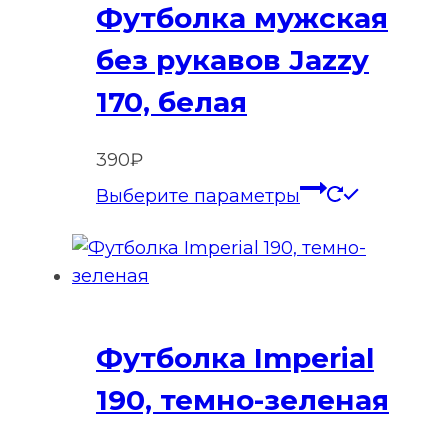
Футболка мужская
без рукавов Jazzy
170, белая
390
₽
Этот
Выберите параметры
товар
имеет
нескольк
вариаций
Опции
Футболка Imperial
можно
выбрать
190, темно-зеленая
на
странице