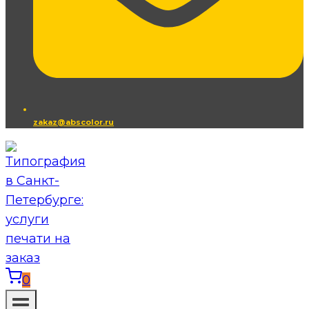
zakaz@abscolor.ru
0