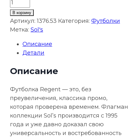
Количество
товара
В корзину
Футболка
Артикул:
1376.53
Категория:
Футболки
унисекс
Метка:
Sol's
Regent
Описание
150,
Детали
розовая
Описание
Футболка Regent — это, без
преувеличения, классика промо,
которая проверена временем. Флагман
коллекции Sol’s производится с 1995
года и уже давно доказал свою
универсальность и востребованность