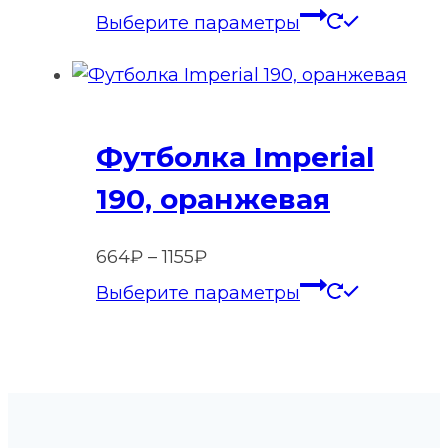
Этот
Выберите параметры
товар
имеет
нескольк
вариаций
Футболка Imperial
Опции
можно
190, оранжевая
выбрать
на
Диапазон
664
₽
–
1155
₽
странице
цен:
Этот
Выберите параметры
товара.
664₽
товар
–
имеет
1155₽
нескольк
вариаций
Опции