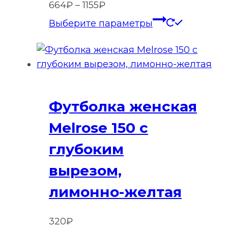
Диапазон
664
₽
–
1155
₽
товара.
цен:
Этот
Выберите параметры
664₽
товар
–
имеет
1155₽
нескольк
вариаций
Опции
Футболка женская
можно
выбрать
Melrose 150 с
на
глубоким
странице
товара.
вырезом,
лимонно-желтая
320
₽