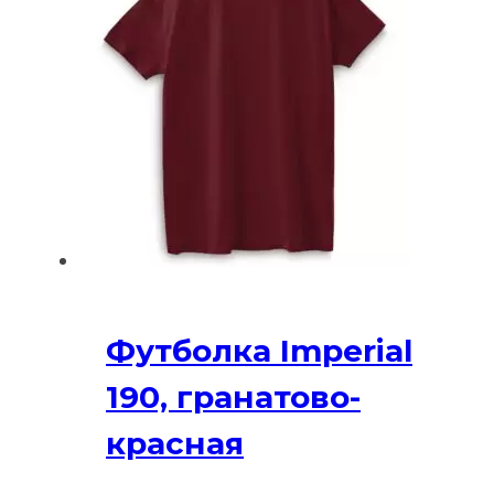
вариаций
Опции
можно
выбрать
на
странице
товара.
Футболка Imperial
190, гранатово-
красная