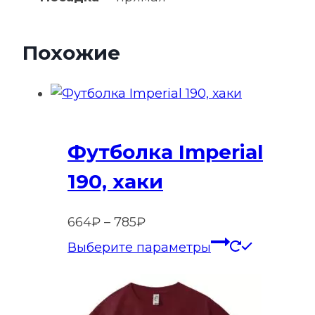
Похожие
Футболка Imperial
190, хаки
Диапазон
664
₽
–
785
₽
цен:
Этот
Выберите параметры
664₽
товар
–
имеет
785₽
нескольк