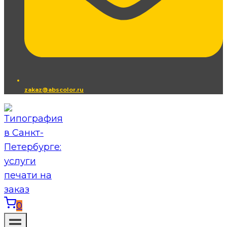
zakaz@abscolor.ru
0