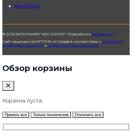
Контакты
© 2026 {КОМПАНИЯ “АБС КОЛОР” | Разработка
РА Вавилен
Сайт защищен reCAPTCHA от Google в соответствии с
политикой
конфиденциальности
и
правилами использования
.
Обзор корзины
Корзина пуста.
Принять все
Только технические
Отклонить все