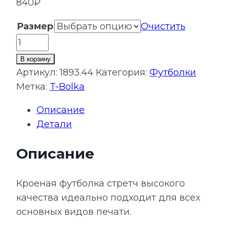
840
₽
Размер
Очистить
Количество
товара
В корзину
Футболка
Артикул:
1893.44
Категория:
Футболки
мужская
Метка:
T-Bolka
T-
Описание
bolka
Детали
Stretch,
ярко-
Описание
синяя
Кроеная футболка стретч высокого
качества идеально подходит для всех
основных видов печати.