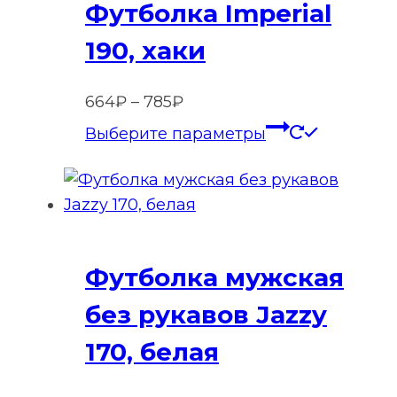
Футболка Imperial
Опции
можно
190, хаки
выбрать
на
Диапазон
664
₽
–
785
₽
странице
цен:
Этот
Выберите параметры
товара.
664₽
товар
–
имеет
785₽
нескольк
вариаций
Опции
Футболка мужская
можно
выбрать
без рукавов Jazzy
на
170, белая
странице
товара.