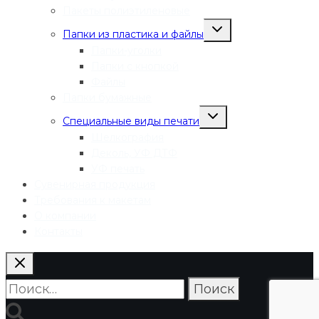
Пакеты полиэтиленовые
Переключить
Папки из пластика и файлы
дочернее
меню
Папки-уголки
Папки с кнопкой
Файлы
Папки бумажные
Переключить
Специальные виды печати
дочернее
меню
Шелкография
Деколь, УФ ДТФ
УФ печать
Сувенирная продукция
Требования к макетам
О компании
Контакты
Найти: