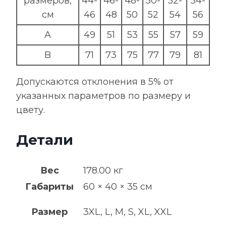
размеров,
44-
46-
48-
50-
52-
54-
см
46
48
50
52
54
56
A
49
51
53
55
57
59
B
71
73
75
77
79
81
Допускаются отклонения в 5% от
указанных параметров по размеру и
цвету.
Детали
Вес
178.00 кг
Габариты
60 × 40 × 35 см
Размер
3XL, L, M, S, XL, XXL