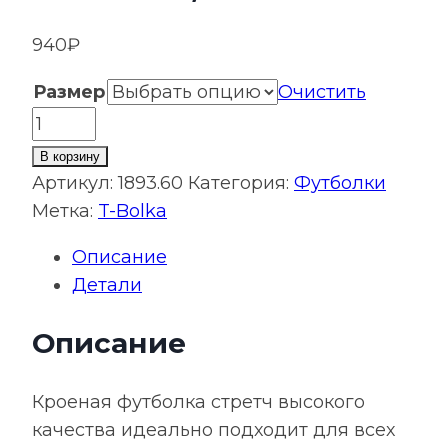
940
₽
Размер
Очистить
Количество
товара
В корзину
Футболка
Артикул:
1893.60
Категория:
Футболки
мужская
Метка:
T-Bolka
T-
Описание
bolka
Детали
Stretch,
белая
Описание
Кроеная футболка стретч высокого
качества идеально подходит для всех