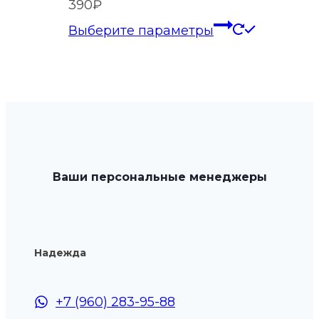
390
₽
Этот
Выберите параметры
товар
имеет
нескольк
вариаций
Опции
можно
выбрать
Ваши персональные менеджеры
на
странице
товара.
Надежда
+7 (960) 283-95-88