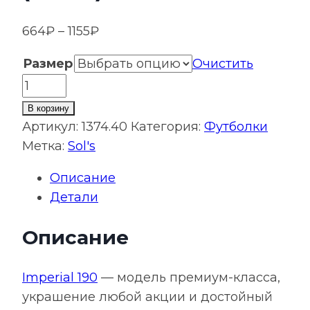
Диапазон
664
₽
–
1155
₽
цен:
Размер
Очистить
664₽
Количество
–
товара
1155₽
В корзину
Футболка
Артикул:
1374.40
Категория:
Футболки
Imperial
Метка:
Sol's
190,
Описание
темно-
Детали
синяя
(navy)
Описание
Imperial 190
— модель премиум-класса,
украшение любой акции и достойный