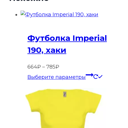
Футболка Imperial
190, хаки
Диапазон
664
₽
–
785
₽
цен:
Этот
Выберите параметры
664₽
товар
–
имеет
785₽
нескольк
вариаций
Опции
можно