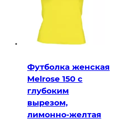
выбрать
на
странице
товара.
Футболка женская
Melrose 150 с
глубоким
вырезом,
лимонно-желтая