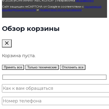
© 2026 {КОМПАНИЯ “АБС КОЛОР” | Разработка
РА Вавилен
Сайт защищен reCAPTCHA от Google в соответствии с
политикой
конфиденциальности
и
правилами использования
.
Обзор корзины
Корзина пуста.
Принять все
Только технические
Отклонить все