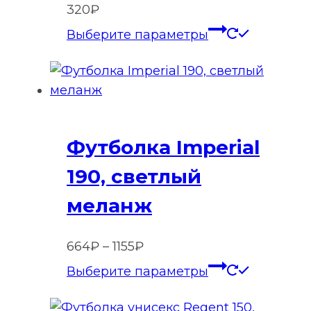
320
₽
Этот
Выберите параметры
товар
имеет
нескольк
вариаций
Опции
Футболка Imperial
можно
выбрать
190, светлый
на
меланж
странице
товара.
Диапазон
664
₽
–
1155
₽
цен:
Этот
Выберите параметры
664₽
товар
–
имеет