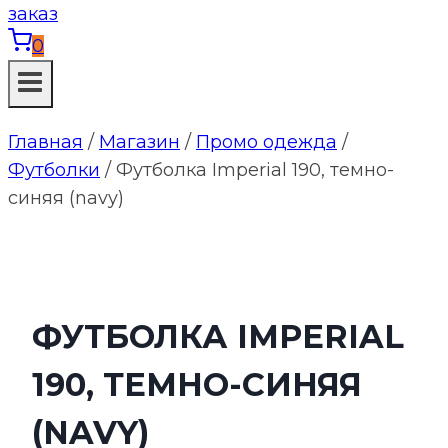
0
Главная
/
Магазин
/
Промо одежда
/
Футболки
/
Футболка Imperial 190, темно-
синяя (navy)
ФУТБОЛКА IMPERIAL
190, ТЕМНО-СИНЯЯ
(NAVY)