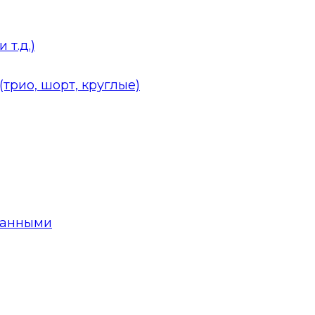
 т.д.)
трио, шорт, круглые)
данными