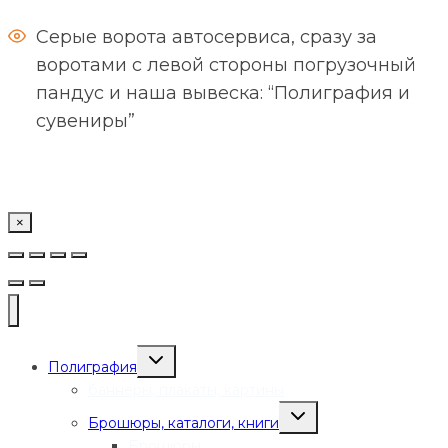
Серые ворота автосервиса, сразу за
воротами с левой стороны погрузочный
пандус и наша вывеска: “Полиграфия и
сувениры”
×
Переключить
Полиграфия
дочернее
меню
баннеры, плакаты, картины
Переключить
Брошюры, каталоги, книги
дочернее
меню
Брошюры