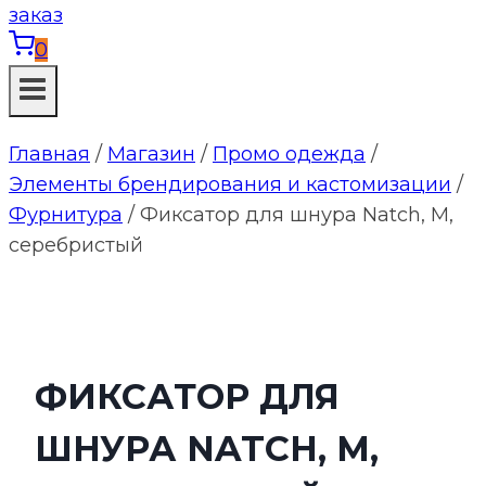
0
Главная
/
Магазин
/
Промо одежда
/
Элементы брендирования и кастомизации
/
Фурнитура
/
Фиксатор для шнура Natch, M,
серебристый
ФИКСАТОР ДЛЯ
ШНУРА NATCH, M,