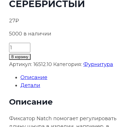
СЕРЕБРИСТЫЙ
27
₽
5000 в наличии
Количество
товара
В корзину
Фиксатор
Артикул:
16512.10
Категория:
Фурнитура
для
Описание
шнура
Детали
Natch,
M,
Описание
серебристый
Фиксатор Natch помогает регулировать
длину шнура в изделии, например, в