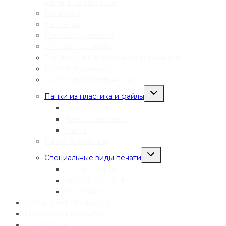
(печать на текстиле)
Конверты
Наклейки
Коробки, упаковка
Листовки, флаеры
Продукция с переменными данными
Пакеты бумажные
Пакеты полиэтиленовые
Переключить
Папки из пластика и файлы
дочернее
меню
Папки-уголки
Папки с кнопкой
Файлы
Папки бумажные
Переключить
Специальные виды печати
дочернее
меню
Шелкография
Деколь, УФ ДТФ
УФ печать
Сувенирная продукция
Требования к макетам
О компании