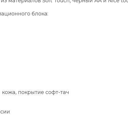
з материалов Soft Touch, черный АА и Nice to
мационного блока:
 кожа, покрытие софт-тач
ссии