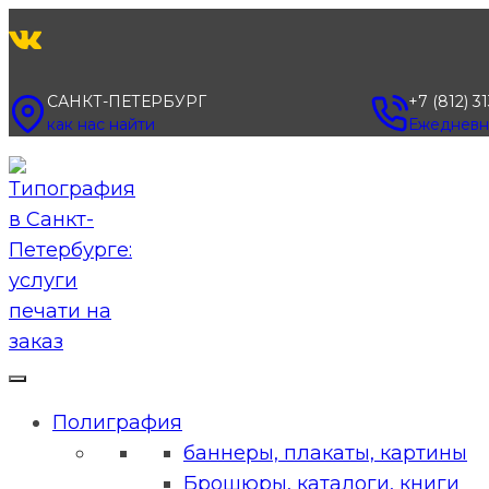
Перейти
к
содержимому
САНКТ-ПЕТЕРБУРГ
+7 (812) 3
как нас найти
Ежедневно
Полиграфия
баннеры, плакаты, картины
Брошюры, каталоги, книги