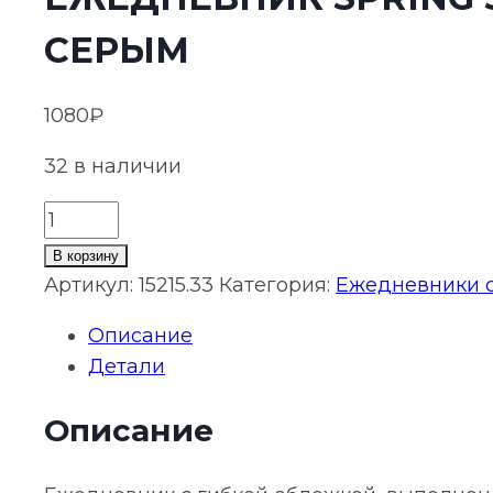
СЕРЫМ
1080
₽
32 в наличии
Количество
товара
В корзину
Ежедневник
Артикул:
15215.33
Категория:
Ежедневники с
Spring
Описание
Shall,
Детали
недатированный,
черный
Описание
с
серым