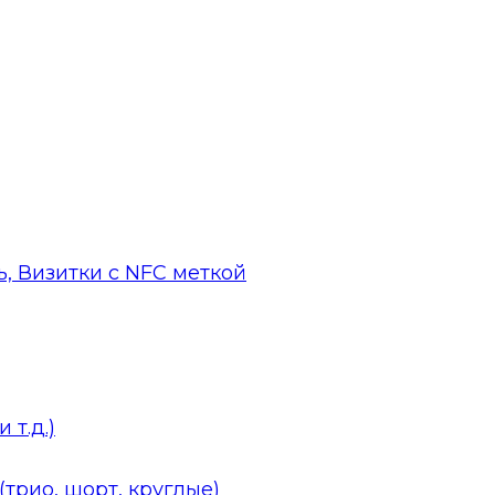
, Визитки с NFC меткой
 т.д.)
трио, шорт, круглые)