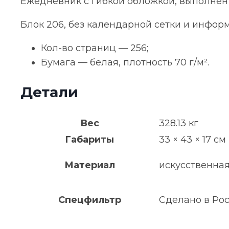
Ежедневник с гибкой обложкой, выполнен и
Блок 206, без календарной сетки и инфор
Кол-во страниц — 256;
Бумага — белая, плотность 70 г/м².
Детали
Вес
328.13 кг
Габариты
33 × 43 × 17 см
Материал
искусственная
Спецфильтр
Сделано в Ро