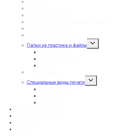
Наклейки
Коробки, упаковка
Листовки, флаеры
Продукция с переменными данными
Пакеты бумажные
Пакеты полиэтиленовые
Переключить
Папки из пластика и файлы
дочернее
меню
Папки-уголки
Папки с кнопкой
Файлы
Папки бумажные
Переключить
Специальные виды печати
дочернее
меню
Шелкография
Деколь, УФ ДТФ
УФ печать
Сувенирная продукция
Требования к макетам
О компании
Контакты