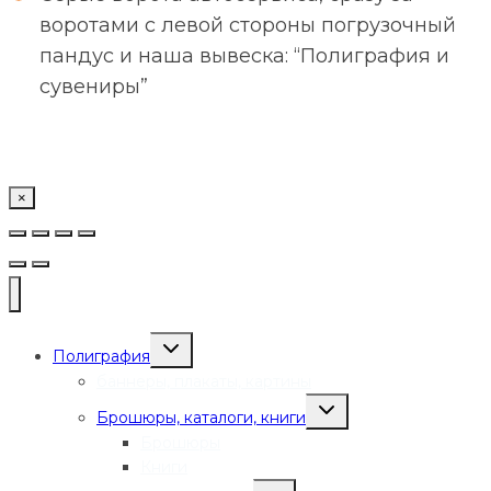
воротами с левой стороны погрузочный
пандус и наша вывеска: “Полиграфия и
сувениры”
×
Переключить
Полиграфия
дочернее
меню
баннеры, плакаты, картины
Переключить
Брошюры, каталоги, книги
дочернее
меню
Брошюры
Книги
Переключить