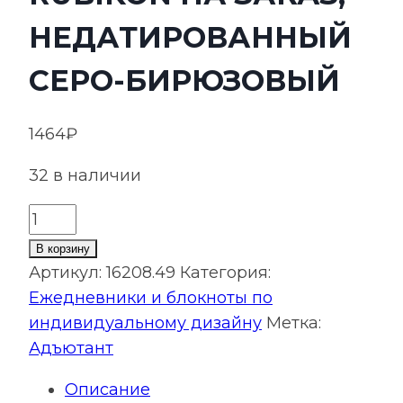
НЕДАТИРОВАННЫЙ
СЕРО-БИРЮЗОВЫЙ
1464
₽
32 в наличии
Количество
товара
В корзину
Ежедневник
Артикул:
16208.49
Категория:
Rubikon
Ежедневники и блокноты по
на
индивидуальному дизайну
Метка:
заказ,
Адъютант
недатированный
Описание
серо-