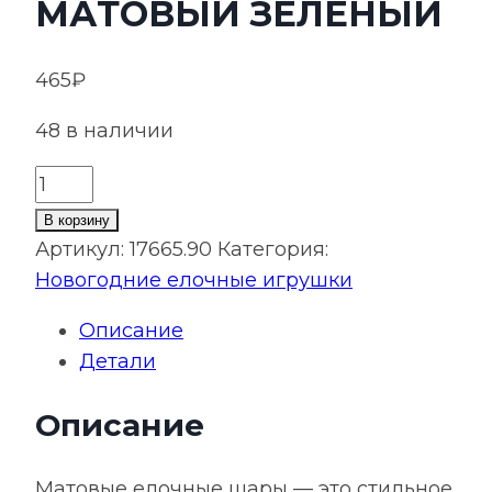
МАТОВЫЙ ЗЕЛЕНЫЙ
465
₽
48 в наличии
Количество
товара
В корзину
Елочный
Артикул:
17665.90
Категория:
шар
Новогодние елочные игрушки
Finery
Описание
Matt,
Детали
10
см,
Описание
матовый
зеленый
Матовые елочные шары — это стильное