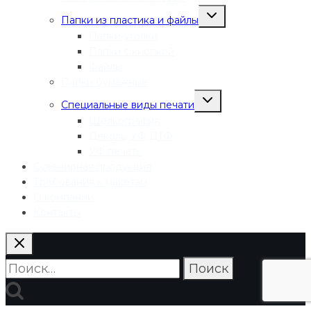
Переключить
Папки из пластика и файлы
дочернее
меню
Папки-уголки
Папки с кнопкой
Файлы
Папки бумажные
Переключить
Специальные виды печати
дочернее
меню
Шелкография
Деколь, УФ ДТФ
УФ печать
Сувенирная продукция
Требования к макетам
О компании
Контакты
Найти: