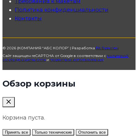
Требования к макетам
Политика конфиденциальности
Контакты
© 2026 {КОМПАНИЯ “АБС КОЛОР” | Разработка
РА Вавилен
Сайт защищен reCAPTCHA от Google в соответствии с
политикой
конфиденциальности
и
правилами использования
.
Обзор корзины
Корзина пуста.
Принять все
Только технические
Отклонить все