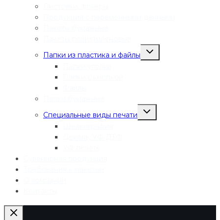
Листовки, флаеры
Продукция с переменными данными
Пакеты бумажные
Пакеты полиэтиленовые
Переключить
Папки из пластика и файлы
дочернее
меню
Папки-уголки
Папки с кнопкой
Файлы
Папки бумажные
Переключить
Специальные виды печати
дочернее
меню
Шелкография
Деколь, УФ ДТФ
УФ печать
Сувенирная продукция
Требования к макетам
О компании
Контакты