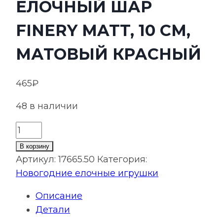
ЕЛОЧНЫЙ ШАР
FINERY MATT, 10 СМ,
МАТОВЫЙ КРАСНЫЙ
465
₽
48 в наличии
Количество
товара
В корзину
Елочный
Артикул:
17665.50
Категория:
шар
Новогодние елочные игрушки
Finery
Описание
Matt,
Детали
10