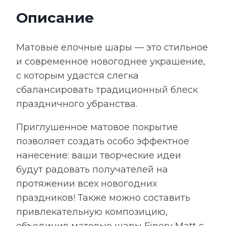
см,
Описание
матовый
красный
Матовые елочные шары — это стильное
и современное новогоднее украшение,
с которым удастся слегка
сбалансировать традиционный блеск
праздничного убранства.
Приглушенное матовое покрытие
позволяет создать особо эффектное
нанесение: ваши творческие идеи
будут радовать получателей на
протяжении всех новогодних
праздников! Также можно составить
привлекательную композицию,
объединив матовые шары Finery Matt с